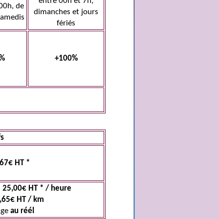
entre 00h et 7h,
00h, de
dimanches et jours
samedis
fériés
0%
+100%
fs
67€ HT *
:
25,00€ HT * / heure
,65€ HT / km
age
au réél