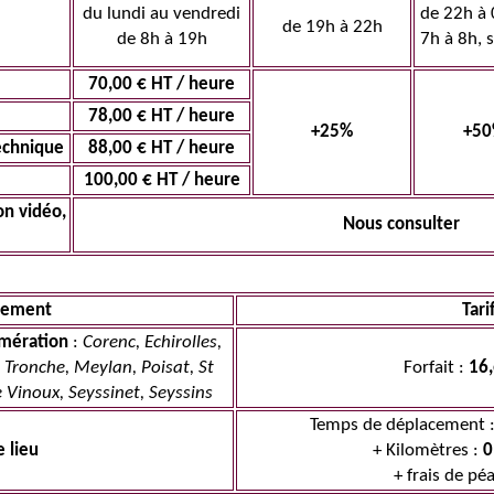
du lundi au vendredi
de 22h à 
de 19h à 22h
de 8h à 19h
7h à 8h, 
70,00 € HT / heure
78,00 € HT / heure
+25%
+5
echnique
88,00 € HT / heure
100,00 € HT / heure
on vidéo,
Nous consulter
cement
Tari
omération
:
Corenc, Echirolles,
 Tronche, Meylan, Poisat, St
Forfait :
16,
 Vinoux, Seyssinet, Seyssins
Temps de déplacement 
 lieu
+ Kilomètres :
0
+ frais de pé